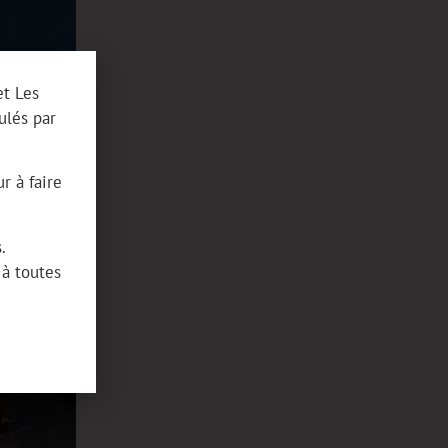
et Les
ulés par
r à faire
.
à toutes