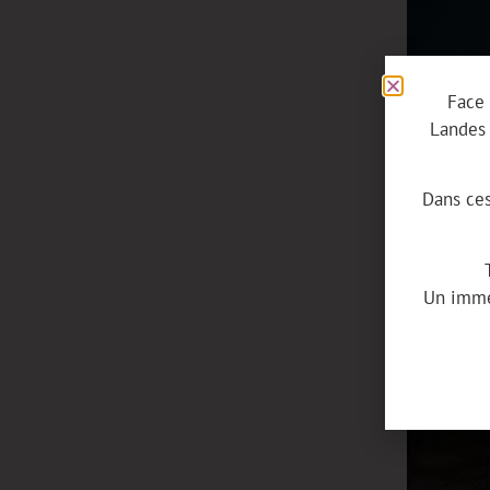
Face 
Landes 
Dans ces
Un imme