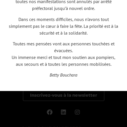
toutes nos manifestations sont annulés par arrêté
préfectoral jusqu’à nouvel ordre.
Dans ces moments difficiles, nous n’avons tout
simplement pas le cœur à faire la fête. La priorité est à la
sécurité et à la solidarité.
Toutes mes pensées vont aux personnes touchées et
évacuées.
Un immense merci et tout mon soutien aux pompiers,
PRODUCTION, PROGRAMMATION
aux secours et à toutes les personnes mobilisées.
ARTISTIQUE ET ORGANISATION
D’ÉVÈNEMENTS • MANAGER D'ARTISTES
Betty Bouchara
RECEVOIR LES ACTUALITÉS
Inscrivez-vous à la newsletter