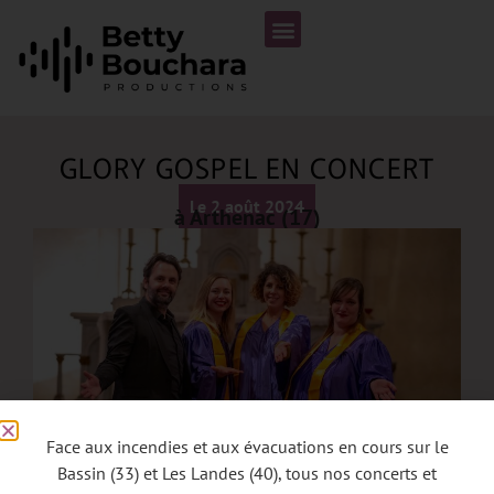
GLORY GOSPEL EN CONCERT
Le 2 août 2024
à Arthenac (17)
Face aux incendies et aux évacuations en cours sur le
Bassin (33) et Les Landes (40), tous nos concerts et