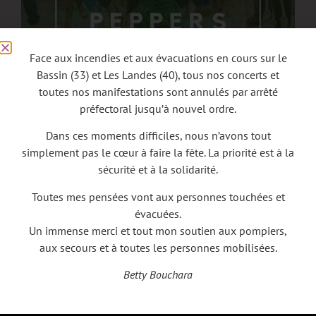
Face aux incendies et aux évacuations en cours sur le
Bassin (33) et Les Landes (40), tous nos concerts et
toutes nos manifestations sont annulés par arrêté
préfectoral jusqu’à nouvel ordre.
RED HOT CHERRY PEPPERS en concert à HRUN à LE
Dans ces moments difficiles, nous n’avons tout
CANTROIS EN SOLOGNE (41), le 12 septembre 2026, un
simplement pas le cœur à faire la fête. La priorité est à la
évènement Betty Bouchara Productions.
sécurité et à la solidarité.
Toutes mes pensées vont aux personnes touchées et
évacuées.
Un immense merci et tout mon soutien aux pompiers,
aux secours et à toutes les personnes mobilisées.
Betty Bouchara