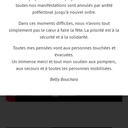
Ces deux clips tournés au Pays Basque montre
toutes nos manifestations sont annulés par arrêté
l’attachement de l’artiste à cette région où il s’est
préfectoral jusqu’à nouvel ordre.
installé depuis quelques années. C’est pourquoi, dès
l’automne, il sera en tournée dans toute la France dont
Dans ces moments difficiles, nous n’avons tout
un soir dans sa ville de cœur, Biarritz, le 13 novembre à
simplement pas le cœur à faire la fête. La priorité est à la
l’Atabal et le 19 novembre à la Cigale à Paris.
sécurité et à la solidarité.
En partenariat avec Zouave.
Toutes mes pensées vont aux personnes touchées et
évacuées.
Un immense merci et tout mon soutien aux pompiers,
aux secours et à toutes les personnes mobilisées.
Betty Bouchara